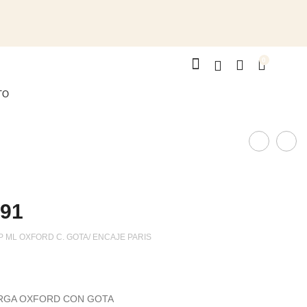
0
TO
Produ
ART.
AR
5409
63
navig
091
OP ML OXFORD C. GOTA/ ENCAJE PARIS
RGA OXFORD CON GOTA