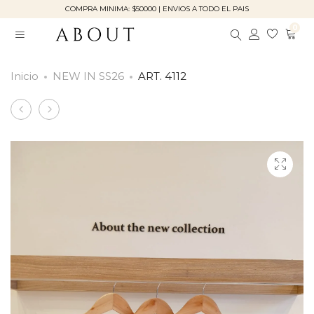
COMPRA MINIMA: $50000 | ENVIOS A TODO EL PAIS
0
Inicio
NEW IN SS26
ART. 4112
Product
ART.
ART.
4050
9683
navigation