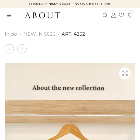
COMPRA MINIMA: $50000 | ENVIOS A TODO EL PAIS
0
Inicio
NEW IN SS26
ART. 4252
Product
ART.
ART.
5418
1650
navigation