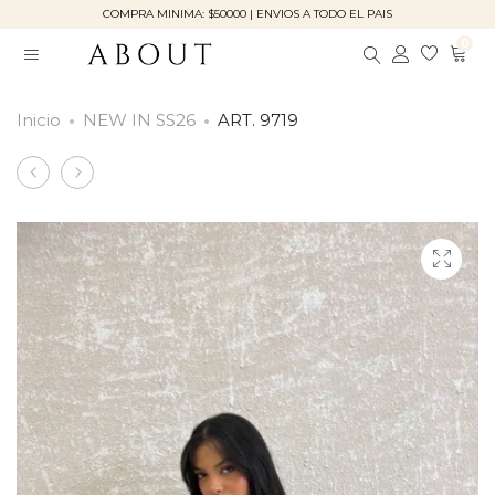
COMPRA MINIMA: $50000 | ENVIOS A TODO EL PAIS
0
Inicio
NEW IN SS26
ART. 9719
Product
ART.
ART.
9721
4125
navigation