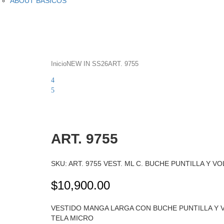
ABOUT BASICOS
Inicio
NEW IN SS26
ART. 9755
ART.
Product
ART.
5398
navigation
5404
Zoom
ART. 9755
SKU:
ART. 9755 VEST. ML C. BUCHE PUNTILLA Y V
$
10,900.00
VESTIDO MANGA LARGA CON BUCHE PUNTILLA Y 
TELA MICRO