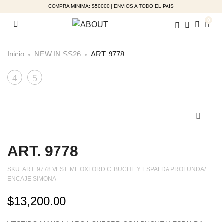
COMPRA MINIMA: $50000 | ENVIOS A TODO EL PAIS
0
Inicio
NEW IN SS26
ART. 9778
Product
ART.
ART.
9717
9071
navigation
ART. 9778
SKU:
ART. 9778 VEST. ML OXFORD C. BUCHE Y ESPALDA PROFUNDA/
ENCAJE SIMONA
$
13,200.00